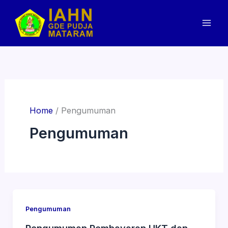
Skip
to
content
Home
Pengumuman
Pengumuman
Pengumuman
Pengumuman Pembayaran UKT dan